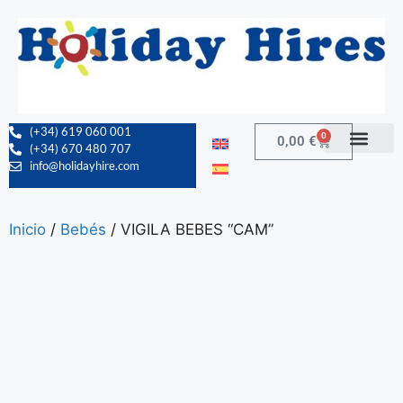
(+34) 619 060 001
0
0,00
€
(+34) 670 480 707
info@holidayhire.com
Inicio
/
Bebés
/ VIGILA BEBES “CAM”