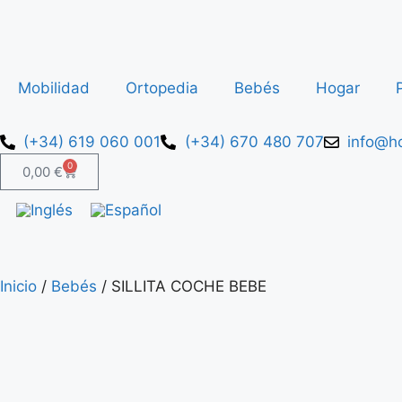
Mobilidad
Ortopedia
Bebés
Hogar
(+34) 619 060 001
(+34) 670 480 707
info@ho
0
0,00
€
Inicio
/
Bebés
/ SILLITA COCHE BEBE