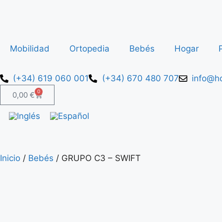
Mobilidad
Ortopedia
Bebés
Hogar
(+34) 619 060 001
(+34) 670 480 707
info@ho
0
0,00
€
Inicio
/
Bebés
/ GRUPO C3 – SWIFT