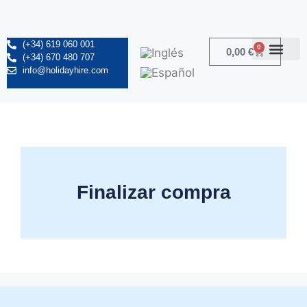
(+34) 619 060 001
0
0,00
€
(+34) 670 480 707
info@holidayhire.com
Finalizar compra