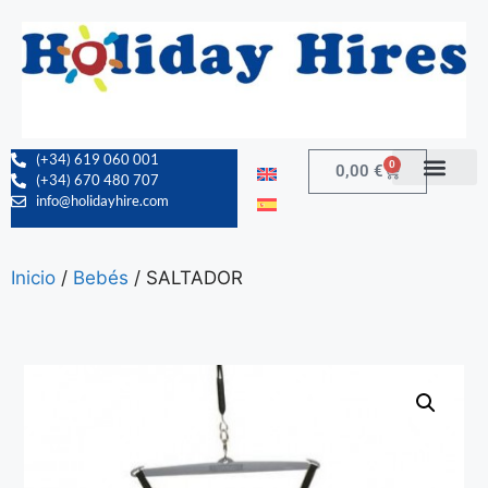
(+34) 619 060 001
0
0,00
€
(+34) 670 480 707
info@holidayhire.com
Inicio
/
Bebés
/ SALTADOR