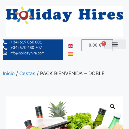
(+34) 619 060 001
0
0,00
€
(+34) 670 480 707
info@holidayhire.com
Inicio
/
Cestas
/ PACK BIENVENIDA – DOBLE